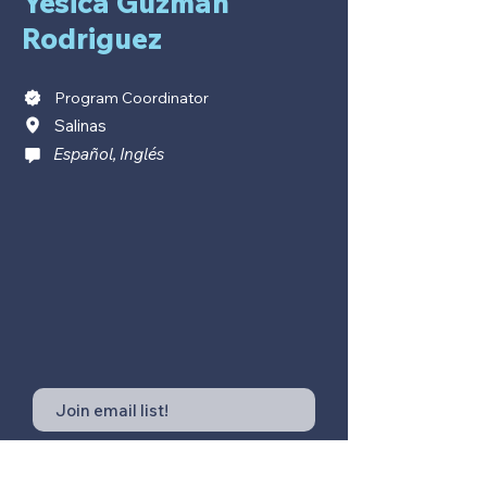
Yesica Guzman
Rodriguez
Program Coordinator
Salinas
Español, Inglés
Submit