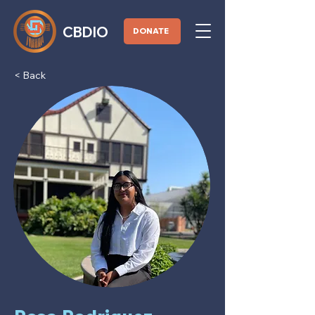
CBDIO
DONATE
< Back